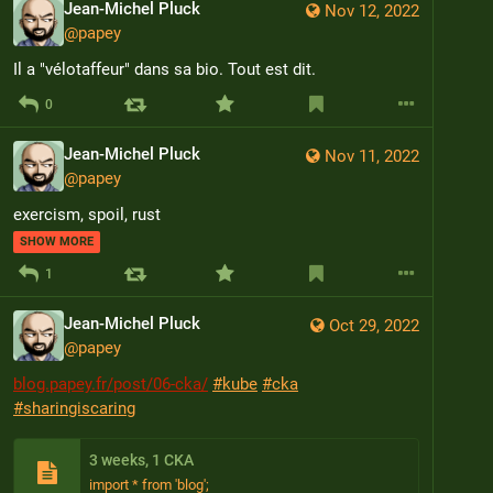
Jean-Michel Pluck
Nov 12, 2022
@
papey
Il a "vélotaffeur" dans sa bio. Tout est dit.
0
Jean-Michel Pluck
Nov 11, 2022
@
papey
exercism, spoil, rust
SHOW MORE
1
Jean-Michel Pluck
Oct 29, 2022
@
papey
blog.papey.fr/post/06-cka/
#
kube
#
cka
#
sharingiscaring
3 weeks, 1 CKA
import * from 'blog';