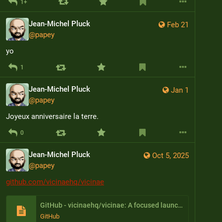
1+
Jean-Michel Pluck
Feb 21
@
papey
yo
1
Jean-Michel Pluck
Jan 1
@
papey
Joyeux anniversaire la terre.
0
Jean-Michel Pluck
Oct 5, 2025
@
papey
github.com/vicinaehq/vicinae
GitHub - vicinaehq/vicinae: A focused launcher for your desktop — native, fast, extensible
GitHub