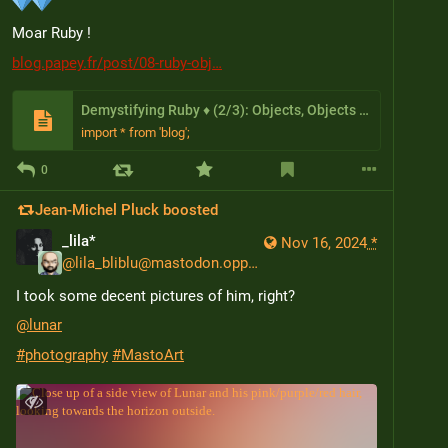
Moar Ruby !
blog.papey.fr/post/08-ruby-obj
Demystifying Ruby ♦️ (2/3): Objects, Objects everywhere
import * from 'blog';
0
Jean-Michel Pluck
boosted
_lila*
Nov 16, 2024
*
@
lila_bliblu@mastodon.opportunis.me
I took some decent pictures of him, right?
@
lunar
#
photography
#
MastoArt