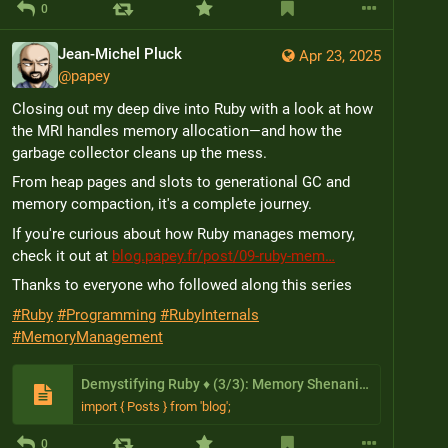
0
Jean-Michel Pluck
Apr 23, 2025
@
papey
Closing out my deep dive into Ruby with a look at how 
the MRI handles memory allocation—and how the 
garbage collector cleans up the mess.
From heap pages and slots to generational GC and 
memory compaction, it's a complete journey.
If you're curious about how Ruby manages memory, 
check it out at 
blog.papey.fr/post/09-ruby-mem
Thanks to everyone who followed along this series
#
Ruby
#
Programming
#
RubyInternals
#
MemoryManagement
Demystifying Ruby ♦️ (3/3): Memory Shenanigans
import { Posts } from 'blog';
0