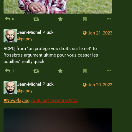
0
Jean-Michel Pluck
Jan 21, 2023
@
papey
RGPD, from "on protège vos droits sur le net" to 
"fossbros argument ultime pour vous casser les 
couilles" really quick.
1
Jean-Michel Pluck
Jan 20, 2023
@
papey
#
NowPlaying
youtu.be/5BYemLvD8DQ