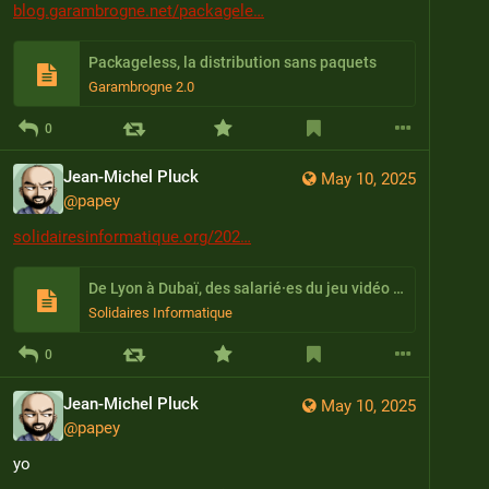
blog.garambrogne.net/packagele
Packageless, la distribution sans paquets
Garambrogne 2.0
0
Jean-Michel Pluck
May 10, 2025
@
papey
solidairesinformatique.org/202
De Lyon à Dubaï, des salarié·es du jeu vidéo et de l’animation impayé·es, humilié·es puis licencié·es — Le cas Oona
Solidaires Informatique
0
Jean-Michel Pluck
May 10, 2025
@
papey
yo