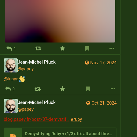
1
Jean-Michel Pluck
Nov 17, 2024
@
papey
@
lunar
0
Jean-Michel Pluck
Oct 21, 2024
@
papey
blog.papey.fr/post/07-demystif
#
ruby
Demystifying Ruby ♦️ (1/3): It's all about threads