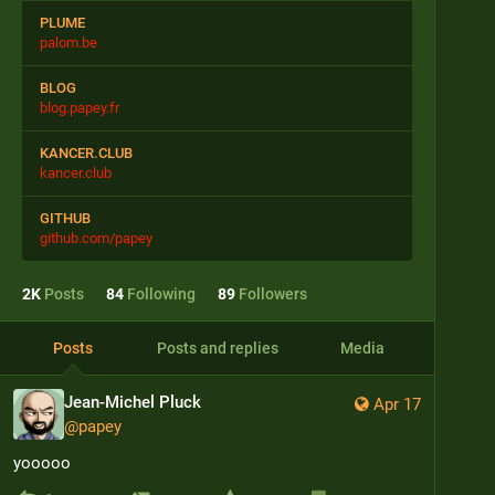
PLUME
palom.be
BLOG
blog.papey.fr
KANCER.CLUB
kancer.club
GITHUB
github.com/papey
2
K
Posts
84
Following
89
Followers
Posts
Posts and replies
Media
Jean-Michel Pluck
Apr 17
@
papey
yooooo