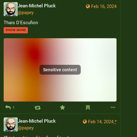
Jean-Michel Pluck
Feb 16, 2024
@
papey
Thais D'Escufion
SHOW MORE
Sensitive content
1
Jean-Michel Pluck
Feb 14, 2024
*
@
papey